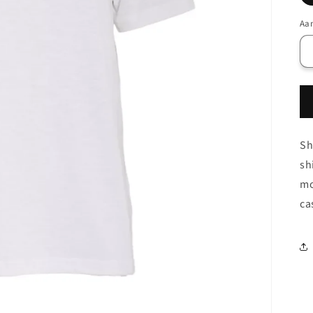
Aan
Sh
sh
mo
ca