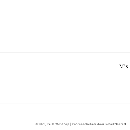
Media
1
openen
in
modaal
Mis 
© 2026,
Belle Webshop
| Voorraadbeheer door
Retail2Market