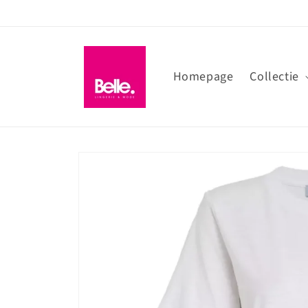
Meteen
naar de
content
Homepage
Collectie
Ga direct naar
productinformatie