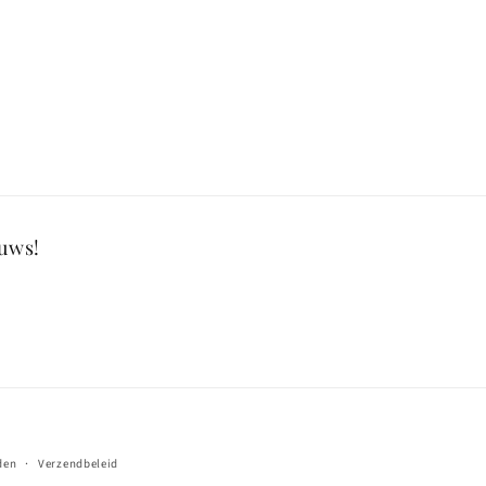
euws!
den
Verzendbeleid