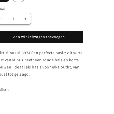
tal
Aantal
Aantal
verlagen
verhogen
voor
voor
Aan winkelwagen toevoegen
Minus
Minus
Shirt
Shirt
Wit
Wit
irt Minus MI6974 Een perfecte basic: dit witte
irt van Minus heeft een ronde hals en korte
uwen. Ideaal als basis voor elke outfit, van
sual tot gelaagd.
Share