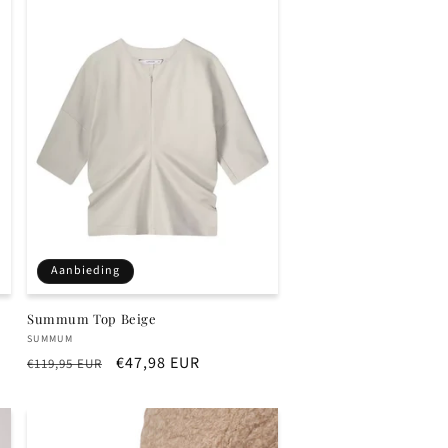
Aanbieding
Summum Top Beige
Verkoper:
SUMMUM
Normale
Aanbiedingsprijs
€47,98 EUR
€119,95 EUR
prijs