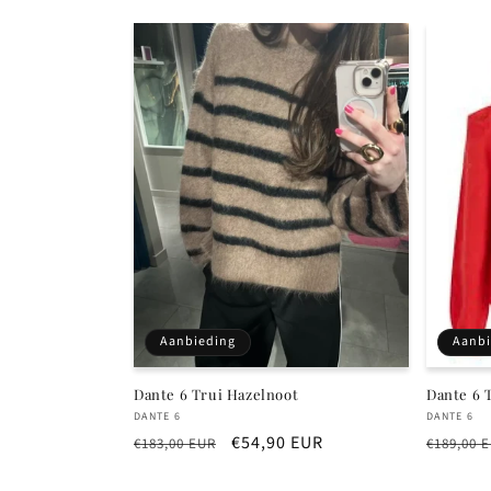
c
t
i
e
:
Aanbieding
Aanbi
Dante 6 Trui Hazelnoot
Dante 6 
Verkoper:
Verkope
DANTE 6
DANTE 6
Normale
Aanbiedingsprijs
€54,90 EUR
Normal
€183,00 EUR
€189,00 
prijs
prijs