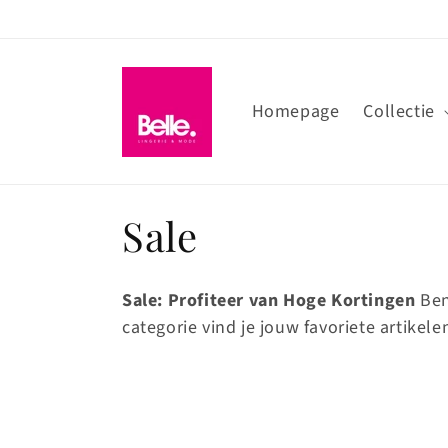
Meteen
naar de
content
Homepage
Collectie
C
Sale
o
Sale: Profiteer van Hoge Kortingen
Ben
l
categorie vind je jouw favoriete artikele
l
e