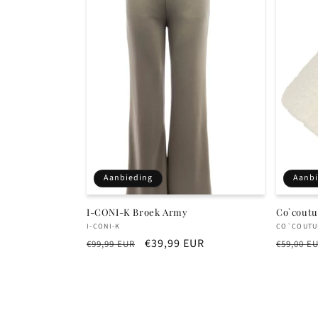
Aanbieding
Aanbi
I-CONI-K Broek Army
Co`coutu
Verkoper:
Verkope
I-CONI-K
CO`COUTU
Normale
Aanbiedingsprijs
€39,99 EUR
Normal
€99,99 EUR
€59,00 E
prijs
prijs