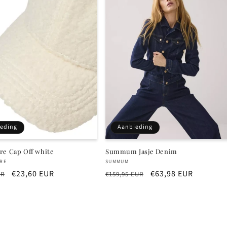
eding
Aanbieding
re Cap Off white
Summum Jasje Denim
r:
Verkoper:
RE
SUMMUM
e
Aanbiedingsprijs
€23,60 EUR
Normale
Aanbiedingsprijs
€63,98 EUR
UR
€159,95 EUR
prijs