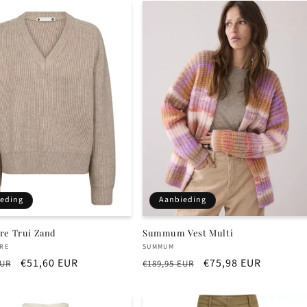
eding
Aanbieding
re Trui Zand
Summum Vest Multi
r:
Verkoper:
RE
SUMMUM
e
Aanbiedingsprijs
€51,60 EUR
Normale
Aanbiedingsprijs
€75,98 EUR
EUR
€189,95 EUR
prijs