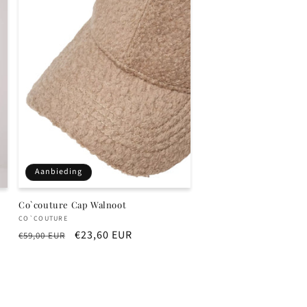
Aanbieding
Co`couture Cap Walnoot
Verkoper:
CO`COUTURE
Normale
Aanbiedingsprijs
€23,60 EUR
€59,00 EUR
prijs