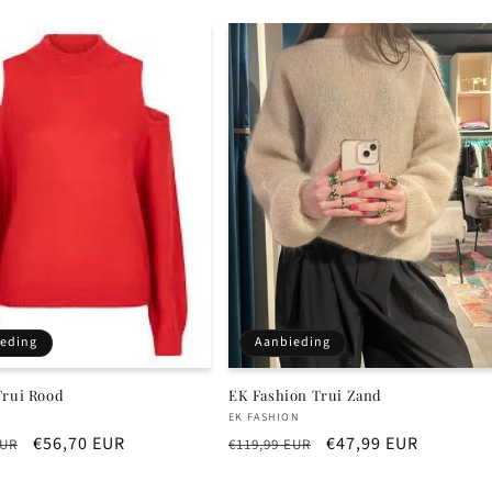
eding
Aanbieding
Trui Rood
EK Fashion Trui Zand
r:
Verkoper:
EK FASHION
e
Aanbiedingsprijs
€56,70 EUR
Normale
Aanbiedingsprijs
€47,99 EUR
EUR
€119,99 EUR
prijs