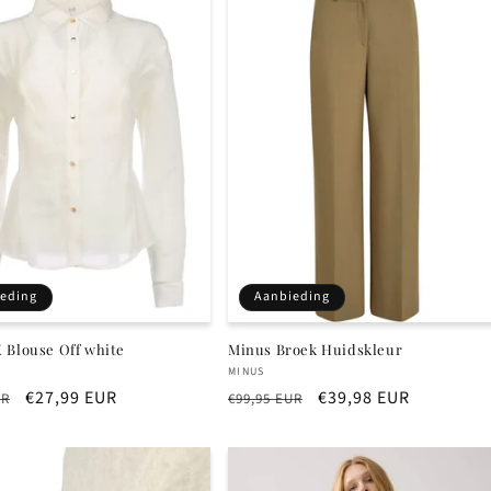
eding
Aanbieding
 Blouse Off white
Minus Broek Huidskleur
r:
Verkoper:
MINUS
e
Aanbiedingsprijs
€27,99 EUR
Normale
Aanbiedingsprijs
€39,98 EUR
UR
€99,95 EUR
prijs