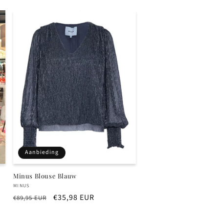
Aanbieding
Minus Blouse Blauw
Verkoper:
MINUS
Normale
Aanbiedingsprijs
€35,98 EUR
€89,95 EUR
prijs