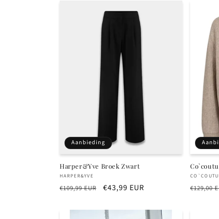
Aanbieding
Aanbi
Harper&Yve Broek Zwart
Co`coutu
Verkoper:
Verkope
HARPER&YVE
CO`COUTU
Normale
Aanbiedingsprijs
€43,99 EUR
Normal
€109,99 EUR
€129,00 
prijs
prijs