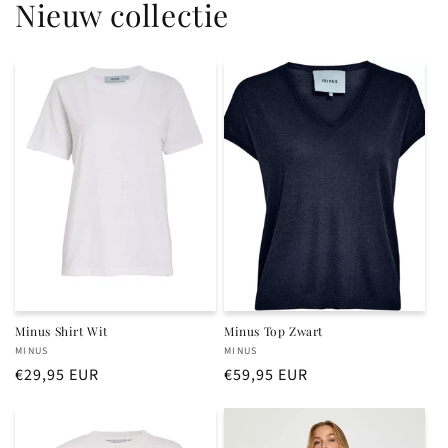
Nieuw collectie
Minus Shirt Wit
Minus Top Zwart
Verkoper:
Verkoper:
MINUS
MINUS
Normale
€29,95 EUR
Normale
€59,95 EUR
prijs
prijs