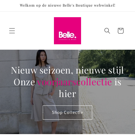
Meteen
Welkom op de nieuwe Belle's Boutique webwinkel!
naar de
content
Winkelwagen
Nieuw seizoen, nieuwe stijl
Onze
voorjaarscollectie
is
hier
Shop Collectie