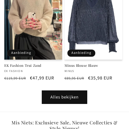
Aanbieding
Aanbieding
EK Fashion Trui Zand
Minus Blouse Blauw
Verkoper:
Verkoper:
EK FASHION
MINUS
Normale
Aanbiedingsprijs
€47,99 EUR
Normale
Aanbiedingsprijs
€35,98 EUR
€119,99 EUR
€89,95 EUR
prijs
prijs
Alles bekijken
Mis Niets: Exclusieve Sale, Nieuwe Collecties &
Style Nieuws!