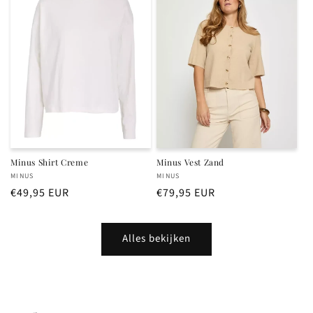
Minus Shirt Creme
Minus Vest Zand
Verkoper:
Verkoper:
MINUS
MINUS
Normale
€49,95 EUR
Normale
€79,95 EUR
prijs
prijs
Alles bekijken