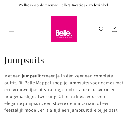
Meteen
Welkom op de nieuwe Belle's Boutique webwinkel!
naar de
content
Winkelwagen
C
Jumpsuits
o
Met een
jumpsuit
creëer je in één keer een complete
l
outfit. Bij Belle Meppel shop je jumpsuits voor dames met
een vrouwelijke uitstraling, comfortabele pasvorm en
l
hoogwaardige afwerking. Of je nu kiest voor een
e
elegante jumpsuit, een stoere denim variant of een
feestelijk model, er is altijd een jumpsuit die bij je past.
c
t