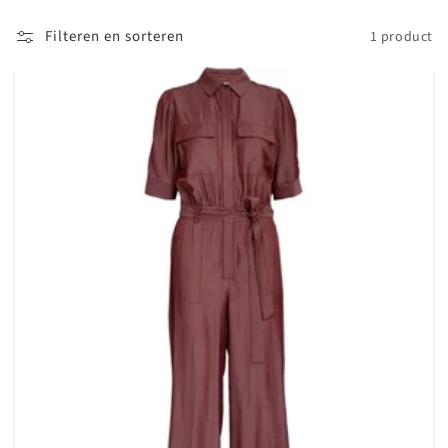
i
Filteren en sorteren
1 product
e
: