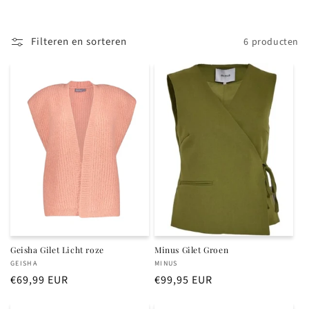
i
Filteren en sorteren
6 producten
e
:
Geisha Gilet Licht roze
Minus Gilet Groen
Verkoper:
Verkoper:
GEISHA
MINUS
Normale
€69,99 EUR
Normale
€99,95 EUR
prijs
prijs