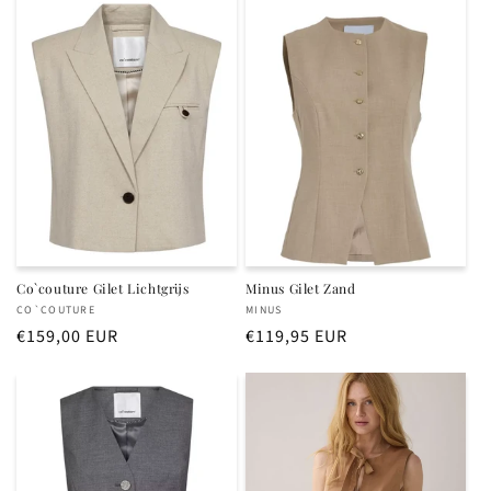
Co`couture Gilet Lichtgrijs
Minus Gilet Zand
Verkoper:
Verkoper:
CO`COUTURE
MINUS
Normale
€159,00 EUR
Normale
€119,95 EUR
prijs
prijs