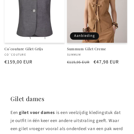
Aanbieding
Co`couture Gilet Grijs
Summum Gilet Creme
Verkoper:
Verkoper:
CO`COUTURE
SUMMUM
Normale
€159,00 EUR
Normale
Aanbiedingsprijs
€47,98 EUR
€119,95 EUR
prijs
prijs
Gilet dames
Een
gilet voor dames
is een veelzijdig kledingstuk dat
je outfit in één keer een andere uitstraling geeft. Waar
een gilet vroeger vooral als onderdeel van een pak werd