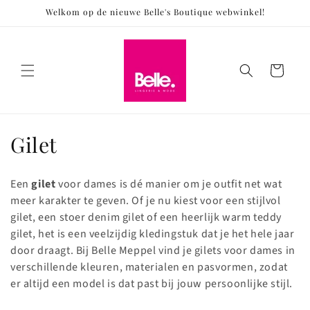
Meteen
Welkom op de nieuwe Belle's Boutique webwinkel!
naar de
content
Winkelwagen
C
Gilet
o
Een
gilet
voor dames is dé manier om je outfit net wat
l
meer karakter te geven. Of je nu kiest voor een stijlvol
gilet, een stoer denim gilet of een heerlijk warm teddy
l
gilet, het is een veelzijdig kledingstuk dat je het hele jaar
e
door draagt. Bij Belle Meppel vind je gilets voor dames in
verschillende kleuren, materialen en pasvormen, zodat
c
er altijd een model is dat past bij jouw persoonlijke stijl.
t