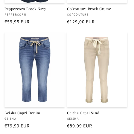
Peppercorn Broek Navy
Co`couture Broek Creme
Verkoper:
Verkoper:
PEPPERCORN
CO`COUTURE
Normale
€59,95 EUR
Normale
€129,00 EUR
prijs
prijs
Geisha Capri Denim
Geisha Capri Sand
Verkoper:
Verkoper:
GEISHA
GEISHA
Normale
€79,99 EUR
Normale
€89,99 EUR
prijs
prijs