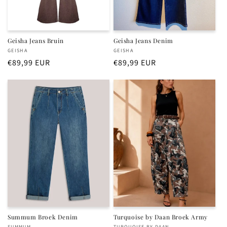
Geisha Jeans Bruin
Geisha Jeans Denim
Verkoper:
Verkoper:
GEISHA
GEISHA
Normale
€89,99 EUR
Normale
€89,99 EUR
prijs
prijs
Summum Broek Denim
Turquoise by Daan Broek Army
SUMMUM
TURQUOISE BY DAAN