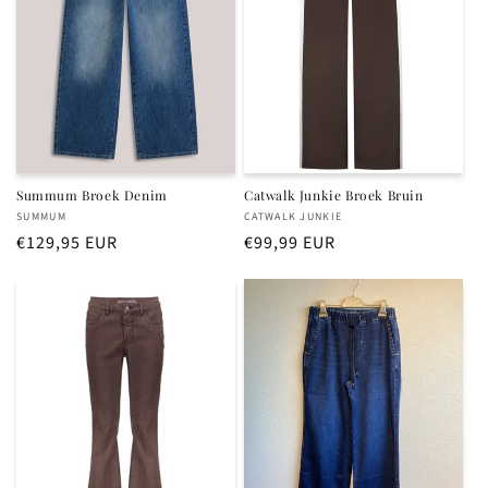
i
e
:
Summum Broek Denim
Catwalk Junkie Broek Bruin
Verkoper:
Verkoper:
SUMMUM
CATWALK JUNKIE
Normale
€129,95 EUR
Normale
€99,99 EUR
prijs
prijs