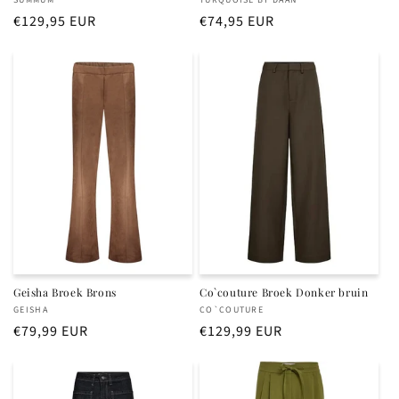
Verkoper:
Verkoper:
Normale
€129,95 EUR
Normale
€74,95 EUR
prijs
prijs
Geisha Broek Brons
Co`couture Broek Donker bruin
Verkoper:
Verkoper:
GEISHA
CO`COUTURE
Normale
€79,99 EUR
Normale
€129,99 EUR
prijs
prijs