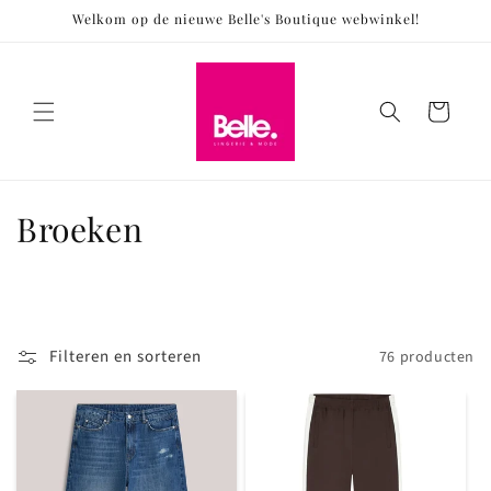
Meteen
Welkom op de nieuwe Belle's Boutique webwinkel!
naar de
content
Winkelwagen
C
Broeken
o
l
l
Filteren en sorteren
76 producten
e
c
t