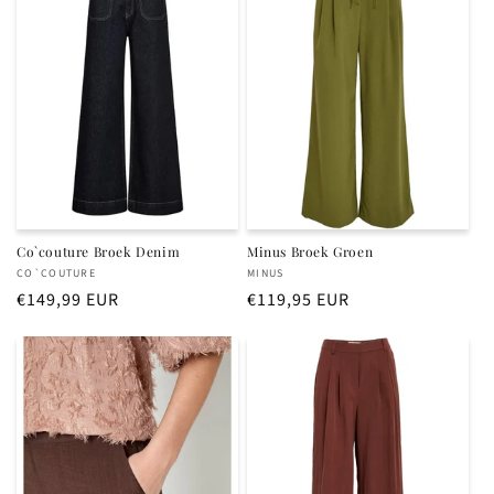
Co`couture Broek Denim
Minus Broek Groen
Verkoper:
Verkoper:
CO`COUTURE
MINUS
Normale
€149,99 EUR
Normale
€119,95 EUR
prijs
prijs