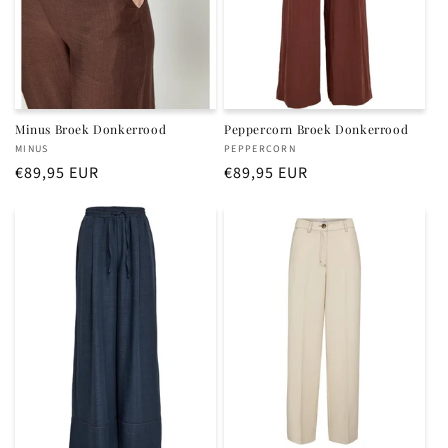
Minus Broek Donkerrood
Peppercorn Broek Donkerrood
Verkoper:
Verkoper:
MINUS
PEPPERCORN
Normale
€89,95 EUR
Normale
€89,95 EUR
prijs
prijs