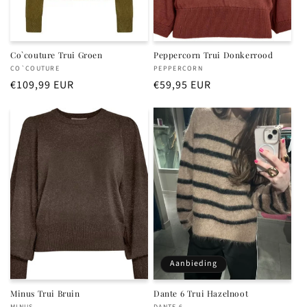
Co`couture Trui Groen
Peppercorn Trui Donkerrood
Verkoper:
Verkoper:
CO`COUTURE
PEPPERCORN
Normale
€109,99 EUR
Normale
€59,95 EUR
prijs
prijs
Aanbieding
Minus Trui Bruin
Dante 6 Trui Hazelnoot
MINUS
DANTE 6