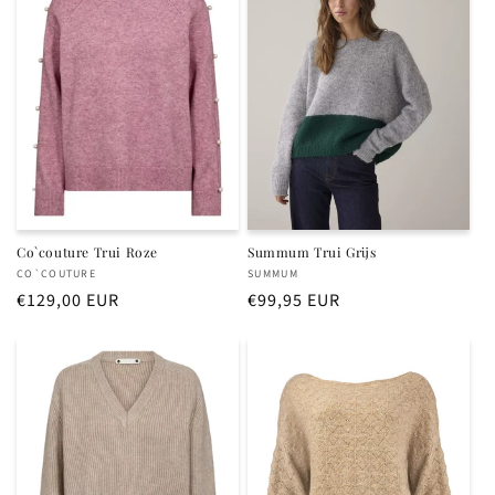
Co`couture Trui Roze
Summum Trui Grijs
Verkoper:
Verkoper:
CO`COUTURE
SUMMUM
Normale
€129,00 EUR
Normale
€99,95 EUR
prijs
prijs