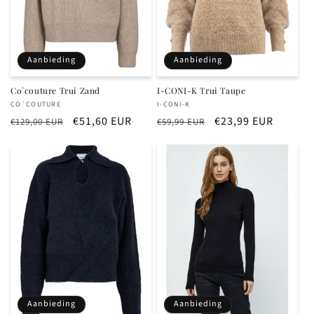
Aanbieding
Aanbieding
Co`couture Trui Zand
I-CONI-K Trui Taupe
Verkoper:
Verkoper:
CO`COUTURE
I-CONI-K
Normale
Aanbiedingsprijs
€51,60 EUR
Normale
Aanbiedingsprijs
€23,99 EUR
€129,00 EUR
€59,99 EUR
prijs
prijs
Aanbieding
Aanbieding