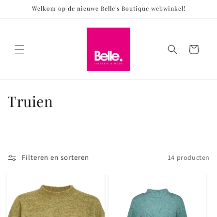
Meteen
Welkom op de nieuwe Belle's Boutique webwinkel!
naar de
content
Winkelwagen
C
Truien
o
l
l
Filteren en sorteren
14 producten
e
c
t