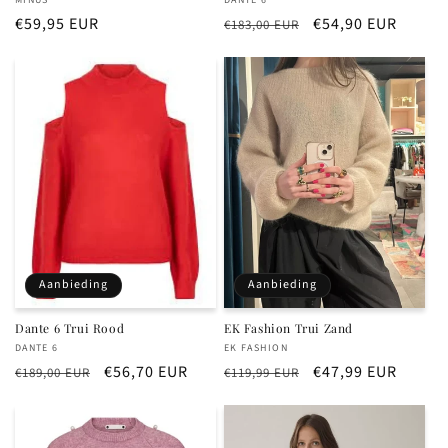
Verkoper:
Verkoper:
Normale
€59,95 EUR
Normale
Aanbiedingsprijs
€54,90 EUR
€183,00 EUR
prijs
prijs
Aanbieding
Aanbieding
Dante 6 Trui Rood
EK Fashion Trui Zand
Verkoper:
Verkoper:
DANTE 6
EK FASHION
Normale
Aanbiedingsprijs
€56,70 EUR
Normale
Aanbiedingsprijs
€47,99 EUR
€189,00 EUR
€119,99 EUR
prijs
prijs