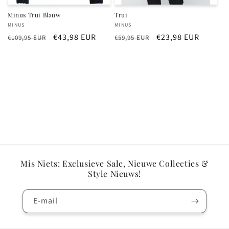
Minus Trui Blauw
Trui
Verkoper:
Verkoper:
MINUS
MINUS
Normale
Aanbiedingsprijs
€43,98 EUR
Normale
Aanbiedingsprijs
€23,98 EUR
€109,95 EUR
€59,95 EUR
prijs
prijs
Mis Niets: Exclusieve Sale, Nieuwe Collecties &
Style Nieuws!
E‑mail