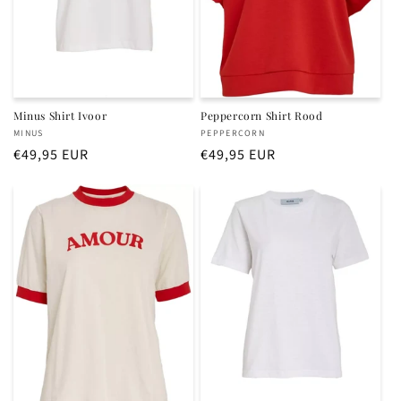
Minus Shirt Ivoor
Peppercorn Shirt Rood
Verkoper:
Verkoper:
MINUS
PEPPERCORN
Normale
€49,95 EUR
Normale
€49,95 EUR
prijs
prijs