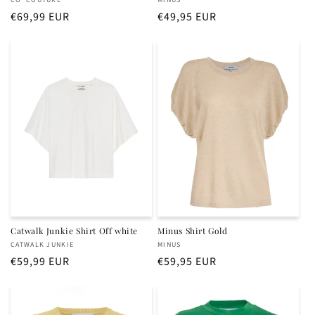
Verkoper:
Verkoper:
Normale
€69,99 EUR
Normale
€49,95 EUR
prijs
prijs
Catwalk Junkie Shirt Off white
Minus Shirt Gold
Verkoper:
Verkoper:
CATWALK JUNKIE
MINUS
Normale
€59,99 EUR
Normale
€59,95 EUR
prijs
prijs