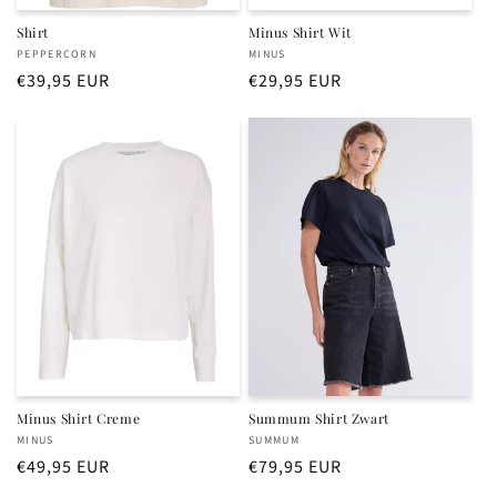
Shirt
Minus Shirt Wit
Verkoper:
Verkoper:
PEPPERCORN
MINUS
Normale
€39,95 EUR
Normale
€29,95 EUR
prijs
prijs
Minus Shirt Creme
Summum Shirt Zwart
Verkoper:
Verkoper:
MINUS
SUMMUM
Normale
€49,95 EUR
Normale
€79,95 EUR
prijs
prijs