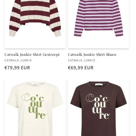
i
e
:
Catwalk Junkie Shirt Gestreept
Catwalk Junkie Shirt Blauw
Verkoper:
Verkoper:
CATWALK JUNKIE
CATWALK JUNKIE
Normale
€79,99 EUR
Normale
€69,99 EUR
prijs
prijs