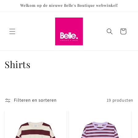
Meteen
Welkom op de nieuwe Belle's Boutique webwinkel!
naar de
content
Winkelwagen
C
Shirts
o
l
l
Filteren en sorteren
19 producten
e
c
t