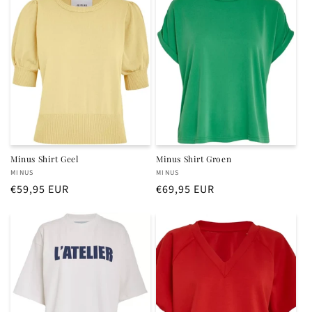
Minus Shirt Geel
Minus Shirt Groen
Verkoper:
Verkoper:
MINUS
MINUS
Normale
€59,95 EUR
Normale
€69,95 EUR
prijs
prijs