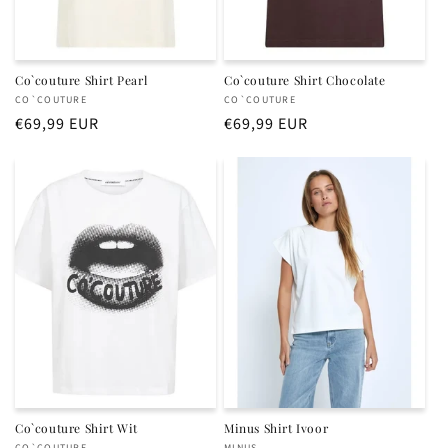
Co`couture Shirt Pearl
Co`couture Shirt Chocolate
Verkoper:
Verkoper:
CO`COUTURE
CO`COUTURE
Normale
€69,99 EUR
Normale
€69,99 EUR
prijs
prijs
Co`couture Shirt Wit
Minus Shirt Ivoor
CO`COUTURE
MINUS