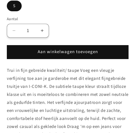
S
Aantal
Aantal
Aantal
verlagen
verhogen
voor
voor
Aan winkelwagen toevoegen
I-
I-
CONI-
CONI-
K
K
Trui in fijn gebreide kwaliteit/ taupe Voeg een vleugje
Trui
Trui
Taupe
Taupe
verfijning toe aan je garderobe met dit elegant fijngebreide
truitje van I-CONI-K. De subtiele taupe kleur straalt tijdloze
klasse uit en is moeiteloos te combineren met zowel neutrale
als gedurfde tinten. Het verfijnde ajourpatroon zorgt voor
een vrouwelijke en luchtige uitstraling, terwijl de zachte,
comfortabele stof heerlijk aanvoelt op de huid. Perfect voor
zowel casual als geklede look Draag ‘m op een jeans voor