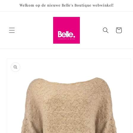
Meteen
Welkom op de nieuwe Belle's Boutique webwinkel!
naar de
content
Winkelwagen
Ga direct naar
productinformatie