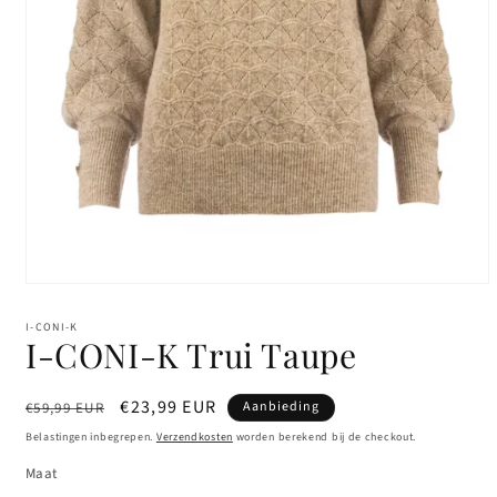
Media
1
openen
I-CONI-K
in
I-CONI-K Trui Taupe
modaal
Normale
Aanbiedingsprijs
€23,99 EUR
Aanbieding
€59,99 EUR
prijs
Belastingen inbegrepen.
Verzendkosten
worden berekend bij de checkout.
Maat