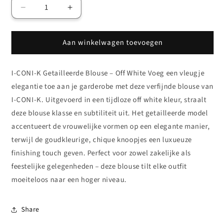
Aantal
Aantal
verlagen
verhogen
voor
voor
Aan winkelwagen toevoegen
I-
I-
CONI-
CONI-
K
K
I-CONI-K Getailleerde Blouse – Off White Voeg een vleugje
Blouse
Blouse
Off
Off
elegantie toe aan je garderobe met deze verfijnde blouse van
white
white
I-CONI-K. Uitgevoerd in een tijdloze off white kleur, straalt
deze blouse klasse en subtiliteit uit. Het getailleerde model
accentueert de vrouwelijke vormen op een elegante manier,
terwijl de goudkleurige, chique knoopjes een luxueuze
finishing touch geven. Perfect voor zowel zakelijke als
feestelijke gelegenheden – deze blouse tilt elke outfit
moeiteloos naar een hoger niveau.
Share