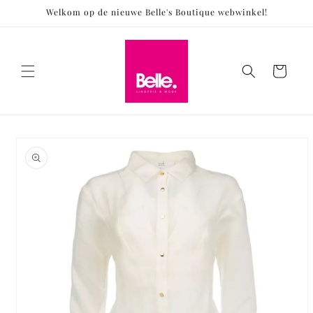
Meteen
Welkom op de nieuwe Belle's Boutique webwinkel!
naar de
content
Winkelwagen
Ga direct naar
productinformatie