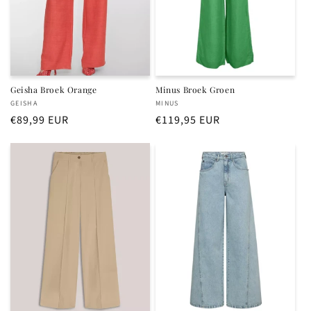
Geisha Broek Orange
Minus Broek Groen
Verkoper:
Verkoper:
GEISHA
MINUS
Normale
€89,99 EUR
Normale
€119,95 EUR
prijs
prijs