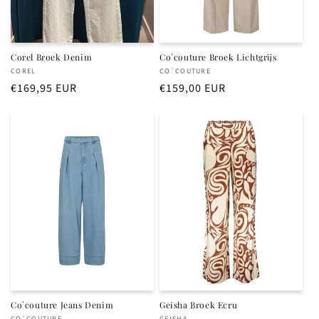
Corel Broek Denim
Co`couture Broek Lichtgrijs
Verkoper:
Verkoper:
COREL
CO`COUTURE
Normale
€169,95 EUR
Normale
€159,00 EUR
prijs
prijs
Co`couture Jeans Denim
Geisha Broek Ecru
CO`COUTURE
GEISHA