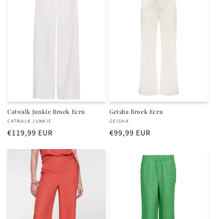
Catwalk Junkie Broek Ecru
Geisha Broek Ecru
Verkoper:
Verkoper:
CATWALK JUNKIE
GEISHA
Normale
€119,99 EUR
Normale
€99,99 EUR
prijs
prijs