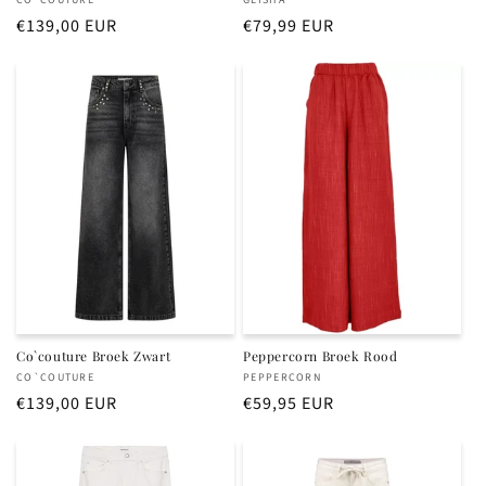
Verkoper:
Verkoper:
Normale
€139,00 EUR
Normale
€79,99 EUR
prijs
prijs
Co`couture Broek Zwart
Peppercorn Broek Rood
Verkoper:
Verkoper:
CO`COUTURE
PEPPERCORN
Normale
€139,00 EUR
Normale
€59,95 EUR
prijs
prijs