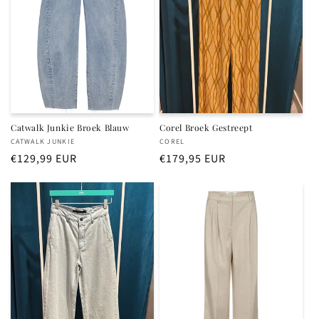
i
e
:
Catwalk Junkie Broek Blauw
Corel Broek Gestreept
Verkoper:
Verkoper:
CATWALK JUNKIE
COREL
Normale
€129,99 EUR
Normale
€179,95 EUR
prijs
prijs