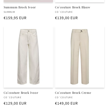
Summum Broek Ivoor
Co`couture Broek Blauw
Verkoper:
Verkoper:
SUMMUM
CO`COUTURE
Normale
€159,95 EUR
Normale
€139,00 EUR
prijs
prijs
Co`couture Broek Ivoor
Co`couture Broek Creme
Verkoper:
Verkoper:
CO`COUTURE
CO`COUTURE
Normale
€129,00 EUR
Normale
€149,00 EUR
prijs
prijs