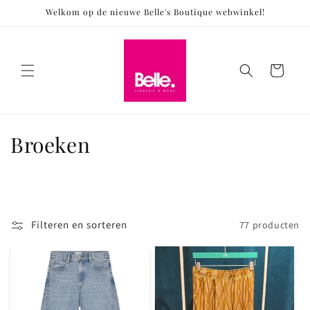
Meteen
Welkom op de nieuwe Belle's Boutique webwinkel!
naar de
content
Winkelwagen
C
Broeken
o
l
l
Filteren en sorteren
77 producten
e
c
t